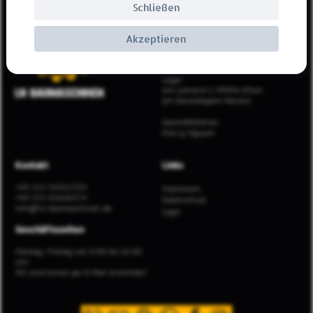
Impressum
Schließen
LN Baumaschinen Gmbh & Co. KG
Akzeptieren
Büro:
Erfurter Landstraße 81, 99095 Erfurt
Lager:
Am Laitrand 2, 99094 Erfurt
(im Gewerbepark Marlex)
Geschäftsführer:
Kha Ly Nguyen
Kontakt
Links
+49 152 54501355
Impressum
+49 152 02646374
Datenschutz
info@ln-baumaschinen.de
Login
Geschäftszeiten
Montag - Freitag von 8:00 bis 16:00
Uhr.
Wir sind immer per E-Mail erreichbar!