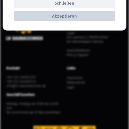
Impressum
Schließen
LN Baumaschinen Gmbh & Co. KG
Akzeptieren
Büro:
Erfurter Landstraße 81, 99095 Erfurt
Lager:
Am Laitrand 2, 99094 Erfurt
(im Gewerbepark Marlex)
Geschäftsführer:
Kha Ly Nguyen
Kontakt
Links
+49 152 54501355
Impressum
+49 152 02646374
Datenschutz
info@ln-baumaschinen.de
Login
Geschäftszeiten
Montag - Freitag von 8:00 bis 16:00
Uhr.
Wir sind immer per E-Mail erreichbar!